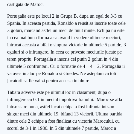
castigata de Maroc.
Portugalia este pe locul 2 in Grupa B, dupa un egal de 3-3 cu
Spania. In aceasta partida, Ronaldo a reusit sa inscrie toate cele
3 goluri, marcand astfel un meci de tinut minte. Echipa nu este
in cea mai buna forma a sa avand in vedere ultimele meciuri,
intrucat aceasta a bifat o singura victorie in ultimele 5 partide, 3
egaluri si o infrangere. In ceea ce priveste meciurile jucate pe
teren propriu, Portugalia a inscris cel putin 2 goluri in 4 din
ultimele 5 confruntari. Cu o formatie de 4 – 4 – 2, Portugalia ii
va avea in atac pe Ronaldo si Guedes. Ne asteptam ca toti
jucatorii sa fie valizi pentru aceasta intalnire.
Tabara adverse este pe ultimul loc in clasament, dupa o
infrangere cu 0-1 in meciul impotriva Iranului. Maroc se afla
intr-o stare buna, astfel incat echipa a fost infranta intr-un
singur meci din ultimele 19, bifand 13 victorii. Ultima partida
dintre cele 2 echipe a fost finalizat cu victoria Marocului, cu
scorul de 3-1 in 1986. In 5 din ultimele 7 partide, Maroc a