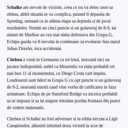
Schalke
are nevoie de victorie, ceea ce nu va deloc usor sa
obtina, altfel situatia se va complica, putand fi depasita de
Sporting, urmand ca in ultima etapa sa depinda si de jocul
rezultatelor. Nemtii au cinci puncte si un golaveraj de 8-9, iar
alaturi de Maribor au cea mai slaba defensiva din Grupa G.
Echipa gazda va fi nevoita in continuare sa evolueze fara starul
Julian Draxler, inca accidentat.
Chelsea
a venit in Germania cu tot lotul, neavand nici un
jucator indisponibil, astfel ca Mourinho va etala probabil cel
mai bun 11 al momentului, cu Diego Costa varf impins.
Londonezii sunt lideri in Grupa G cu opt puncte si un golaveraj
de 9-2, neavand emotii cand vine vorba de calificarea in faza
urmatoare. Echipa de pe Stamford Bridge va incerca probabil
sa se impuna si sa isi asigure totodata pozitia fruntasa din punct
de vedere matematic.
Chelsea si Schalke au fost adversare si in editia trecuta a Ligii
Campionilor, albastrii izbutind doua victorii la scor de