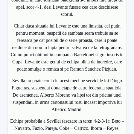
apel, scor 4-1, desi Levante fusese cea care deschisese
scorul.
Chiar daca situatia lui Levante este una linistita, cel putin
pentru moment, oaspetii de sambata seara trebuie sa se
fereasca pe cat posibil de o serie proasta, care ii poate
readuce din nou in lupta pentru salvarea de la retrogradare.
Cu un punct obtinut in compania Barcelonei si gol inscris in
Cupa, Levante este genul de echipa plina de incredre, care
poate smulge o remiza si pe Ramon Sanchez Pizjuan.
Sevilla nu poate conta in acest meci pe serviciile lui Diogo
Figueiras, suspendat doua etape de catre federatia spaniola.
De asemenea, Alberto Moreno va lipsi tot din pricina unei
suspendari, in urma cartonasului rosu incasat impotriva lui
Atletico Madrid.
Echipa probabila a Sevillei (asezare in teren 4-2-3-1): Beto –
Navarro, Fazio, Pareja, Coke – Carrico, Iborra – Reyes,