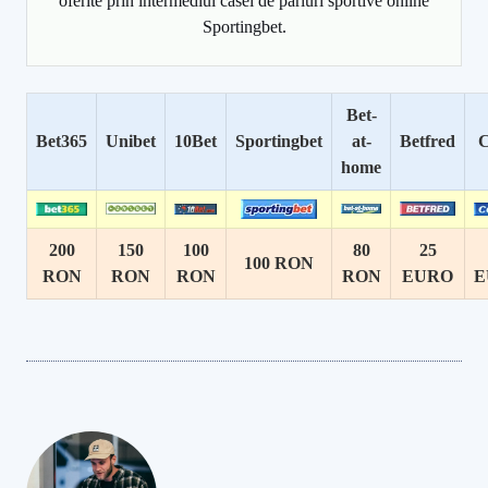
oferite prin intermediul casei de pariuri sportive online
Sportingbet.
Bet-
Bet365
Unibet
10Bet
Sportingbet
at-
Betfred
C
home
200
150
100
80
25
100 RON
RON
RON
RON
RON
EURO
E