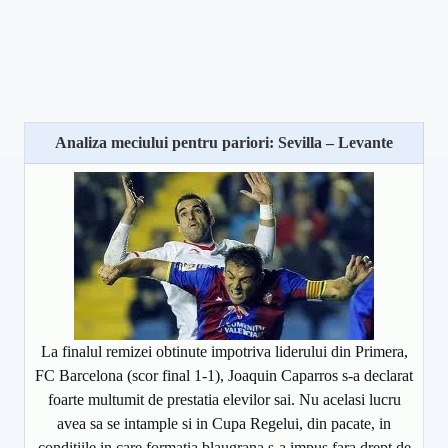
Analiza meciului pentru pariori: Sevilla – Levante
La finalul remizei obtinute impotriva liderului din Primera,
FC Barcelona (scor final 1-1), Joaquin Caparros s-a declarat
foarte multumit de prestatia elevilor sai. Nu acelasi lucru
avea sa se intample si in Cupa Regelui, din pacate, in
conditiile in care formatia blaugrana s-a impus fara drept de