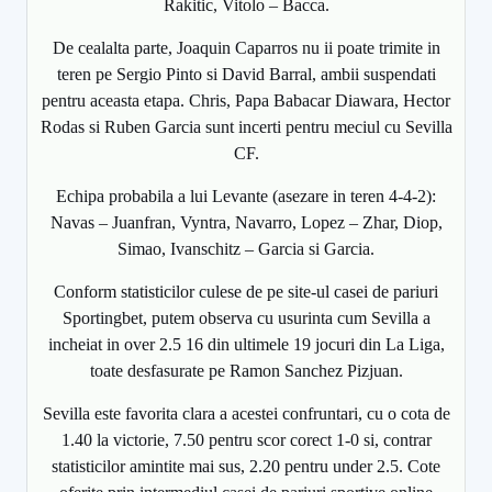
Rakitic, Vitolo – Bacca.
De cealalta parte, Joaquin Caparros nu ii poate trimite in
teren pe Sergio Pinto si David Barral, ambii suspendati
pentru aceasta etapa. Chris, Papa Babacar Diawara, Hector
Rodas si Ruben Garcia sunt incerti pentru meciul cu Sevilla
CF.
Echipa probabila a lui Levante (asezare in teren 4-4-2):
Navas – Juanfran, Vyntra, Navarro, Lopez – Zhar, Diop,
Simao, Ivanschitz – Garcia si Garcia.
Conform statisticilor culese de pe site-ul casei de pariuri
Sportingbet, putem observa cu usurinta cum Sevilla a
incheiat in over 2.5 16 din ultimele 19 jocuri din La Liga,
toate desfasurate pe Ramon Sanchez Pizjuan.
Sevilla este favorita clara a acestei confruntari, cu o cota de
1.40 la victorie, 7.50 pentru scor corect 1-0 si, contrar
statisticilor amintite mai sus, 2.20 pentru under 2.5. Cote