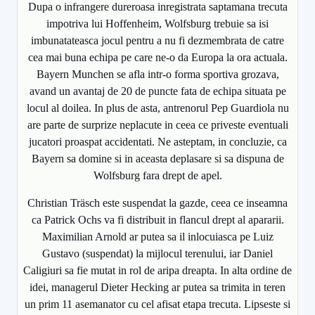
Dupa o infrangere dureroasa inregistrata saptamana trecuta
impotriva lui Hoffenheim, Wolfsburg trebuie sa isi
imbunatateasca jocul pentru a nu fi dezmembrata de catre
cea mai buna echipa pe care ne-o da Europa la ora actuala.
Bayern Munchen se afla intr-o forma sportiva grozava,
avand un avantaj de 20 de puncte fata de echipa situata pe
locul al doilea. In plus de asta, antrenorul Pep Guardiola nu
are parte de surprize neplacute in ceea ce priveste eventuali
jucatori proaspat accidentati. Ne asteptam, in concluzie, ca
Bayern sa domine si in aceasta deplasare si sa dispuna de
Wolfsburg fara drept de apel.
Christian Träsch este suspendat la gazde, ceea ce inseamna
ca Patrick Ochs va fi distribuit in flancul drept al apararii.
Maximilian Arnold ar putea sa il inlocuiasca pe Luiz
Gustavo (suspendat) la mijlocul terenului, iar Daniel
Caligiuri sa fie mutat in rol de aripa dreapta. In alta ordine de
idei, managerul Dieter Hecking ar putea sa trimita in teren
un prim 11 asemanator cu cel afisat etapa trecuta. Lipseste si