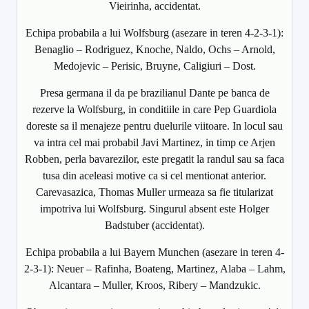
Vieirinha, accidentat.
Echipa probabila a lui Wolfsburg (asezare in teren 4-2-3-1):
Benaglio – Rodriguez, Knoche, Naldo, Ochs – Arnold,
Medojevic – Perisic, Bruyne, Caligiuri – Dost.
Presa germana il da pe brazilianul Dante pe banca de
rezerve la Wolfsburg, in conditiile in care Pep Guardiola
doreste sa il menajeze pentru duelurile viitoare. In locul sau
va intra cel mai probabil Javi Martinez, in timp ce Arjen
Robben, perla bavarezilor, este pregatit la randul sau sa faca
tusa din aceleasi motive ca si cel mentionat anterior.
Carevasazica, Thomas Muller urmeaza sa fie titularizat
impotriva lui Wolfsburg. Singurul absent este Holger
Badstuber (accidentat).
Echipa probabila a lui Bayern Munchen (asezare in teren 4-
2-3-1): Neuer – Rafinha, Boateng, Martinez, Alaba – Lahm,
Alcantara – Muller, Kroos, Ribery – Mandzukic.