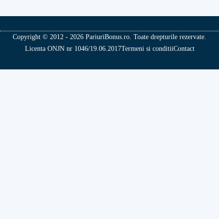
Copyright © 2012 - 2026 PariuriBonus.ro. Toate drepturile rezervate.
Licenta ONJN nr 1046/19.06.2017
Termeni si conditii
Contact