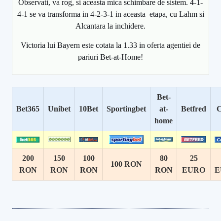
Observati, va rog, si aceasta mica schimbare de sistem. 4-1-
4-1 se va transforma in 4-2-3-1 in aceasta etapa, cu Lahm si
Alcantara la inchidere.
Victoria lui Bayern este cotata la 1.33 in oferta agentiei de
pariuri Bet-at-Home!
Bet-
Bet365
Unibet
10Bet
Sportingbet
at-
Betfred
C
home
200
150
100
80
25
100 RON
RON
RON
RON
RON
EURO
E