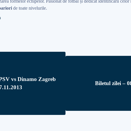
area formelor echipelor. Pasionat de fotbal și dedicat identificării celo
ariori
de toate nivelurile.
e PSV vs Dinamo Zagreb
Biletul zilei – 
7.11.2013