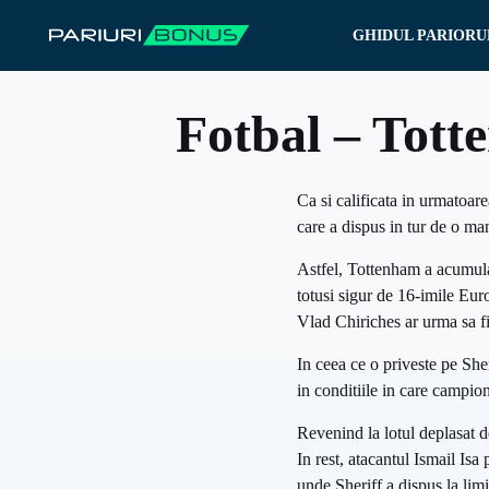
Sari
GHIDUL PARIORU
la
conținut
Fotbal – Tott
Ca si calificata in urmatoar
care a dispus in tur de o ma
Astfel, Tottenham a acumulat 
totusi sigur de 16-imile Eur
Vlad Chiriches ar urma sa fi
In ceea ce o priveste pe She
in conditiile in care campio
Revenind la lotul deplasat d
In rest, atacantul Ismail Is
unde Sheriff a dispus la limi