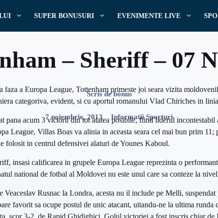
LUI
SUPER BONUSURI
EVENIMENTE LIVE
SPO
enham – Sheriff – 07 
ea faza a Europa League, Tottenham primeste joi seara vizita moldovenilo
Scris de
bonus
niera categoriva, evident, si cu aportul romanului Vlad Chiriches in lini
7 noiembrie, 2013
Informatii Sporturi
pana acum 3 victorii din tot atatea posibile, fiind liderul incontestabil
opa League, Villas Boas va alinia in aceasta seara cel mai bun prim 11; p
e folosit in centrul defensivei alaturi de Younes Kaboul.
riff, insasi calificarea in grupele Europa League reprezinta o performan
natul national de fotbal al Moldovei nu este unul care sa conteze la nive
e Veaceslav Rusnac la Londra, acesta nu il include pe Melli, suspendat 
a pare favorit sa ocupe postul de unic atacant, uitandu-ne la ultima runda
ta, scor 3-2, de Rapid Ghidighici. Golul victoriei a fost inscris chiar de 