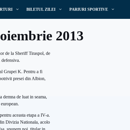
RTURI
BILETUL ZILEI
PARIURI SPORTIVE
Noiembrie 2013
r de la Sheriff Tiraspol, de
a defensiva.
 al Grupei K. Pentru a fi
otrivit presei din Albion,
ta demna de luat in seama,
l european.
pentru aceasta etapa a IV-a.
 din Divizia Nationala, acolo
Isa, spunem noi, titular in