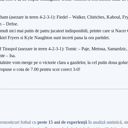
enham (asezare in teren 4-2-3-1): Fiedel – Walker, Chiriches, Kaboul, 
n – Defoe.
ult nici mai putin de patru jucatori indisponibili, printre care si Nac
iel Fryers si Kyle Naughton sunt incerti pana la ora partidei.
iff Tiraspol (asezare in teren 4-2-3-1): Tomic – Paje, Metoua, Samardzi
te – Isa.
ntalnire vom merge pe o victorie clara a gazdelor, la cel putin doua golur
ropune o cota de 7.00 pentru scor corect 3-0!
pronosticuri fotbal cu
peste 15 ani de experiență
în analiză statistică, st