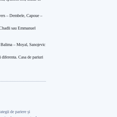
Fryers – Dembele, Capoue –
er Chadli sau Emmanuel
c, Balima – Moyal, Sanojevic
i diferenta. Casa de pariuri
rategii de pariere și