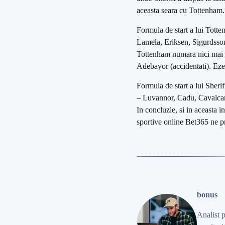
aceasta seara cu Tottenham.
Formula de start a lui Tott
Lamela, Eriksen, Sigurdsso
Tottenham numara nici mai m
Adebayor (accidentati). Ezek
Formula de start a lui Sher
– Luvannor, Cadu, Cavalcan
In concluzie, si in aceasta i
sportive online Bet365 ne p
bonus
Analist 