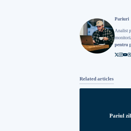
Pariuri
Analist 
monitoriz
pentru p
Related articles
Pariul zi