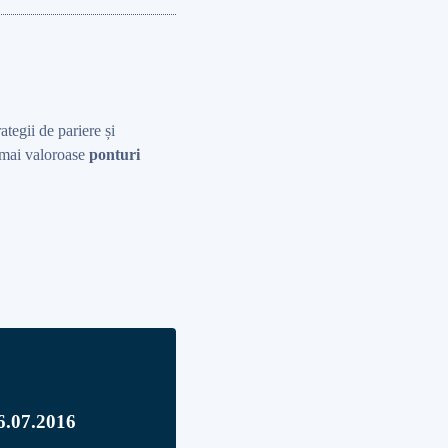
rategii de pariere și
r mai valoroase
ponturi
06.07.2016