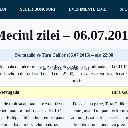
LUI
SUPER BONUSURI
EVENIMENTE LIVE
SPO
eciul zilei – 06.07.20
Portugalia vs Tara Galilor (06.07.2016) – ora 22:00
Scris de
Pariuri
rincipala de miercuri seara este fara doar si poate semifinala de la EURO
5 iulie, 2016
Meciul Zilei
. Lovitura de start va fi data la ora 22:00, iar miza este enorma, fiecare t
fireste.
Portugalia
Tara Gal
ul de mult sa ajunga in aceasta faza a
De cealalta parte, Tara Galilor 
 continuare primul succes la EURO
neutri, avand un parcurs impre
ar. Echipa a bifat cinci remize pana
au inregistrat patru succese si 
elor si doua in faza eliminatorie.
In optimi au eliminat cu greu 