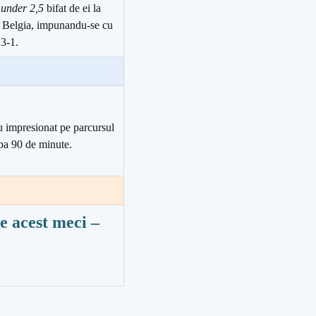
e
under 2,5
bifat de ei la
e Belgia, impunandu-se cu
 3-1.
u impresionat pe parcursul
upa 90 de minute.
e acest meci
–