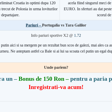
 eliminat Croatia in optimi dupa 120
acela fiind singurul meci d
u trecut de Polonia in urma loviturilor
EURO. In sferturi au dat pest
 departajare.
scorul de
Pariuri –
Portugalia vs Tara Galilor
Info pariuri sportive X2 @
1.72
putin aici si sa mergem pe un rezultat bun scos de galezi, mai ales ca a
turneu. Ne asteptam astfel ca Bale si ai lui sa scoata cel putin un egal d
Unde pariem?
ra un –
Bonus de 150 Ron –
pentru a paria p
Inregistrati-va acum!