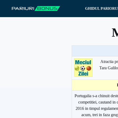
Sari
GHIDUL PARIORU
la
conținut
M
Atractia p
Tara Galilor
Portugalia s-a chinuit dest
competitiei, cautand in
2016 in timpul regulament
acum, trei in faza grup