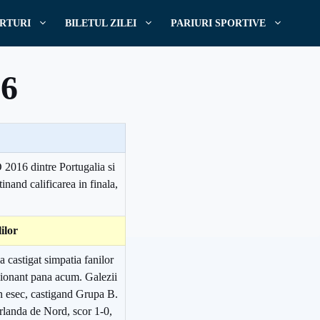
RTURI
BILETUL ZILEI
PARIURI SPORTIVE
16
 2016 dintre Portugalia si
inand calificarea in finala,
ilor
a castigat simpatia fanilor
sionant pana acum. Galezii
un esec, castigand Grupa B.
Irlanda de Nord, scor 1-0,