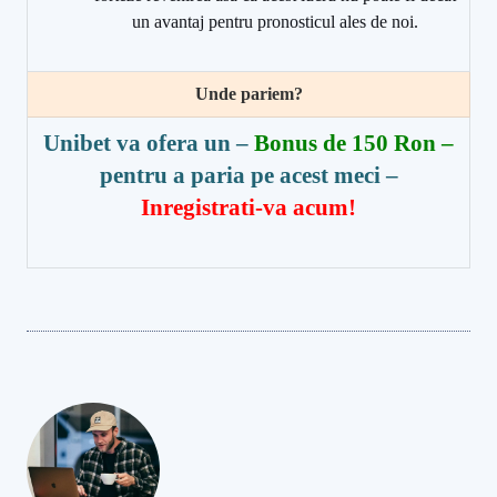
un avantaj pentru pronosticul ales de noi.
Unde pariem?
Unibet va ofera un –
Bonus de 150 Ron –
pentru a paria pe acest meci
–
Inregistrati-va acum!