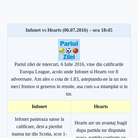
Infonet vs Hearts (06.07.2016) – ora 18:45
Pariul zilei de miercuri, 6 Iulie 2016, vine din calificarile
Europa League, acolo unde Infonet si Hearts vor fi
adveersare. Am ales o cota de 1.83, asteptandu-ne la un nou
meci frumos si generos in reusite, asa cum s-a intamplat si in
tur.
Infonet
Hearts
Infonet pastreaza sanse la
Hearts are un avantaj fragil
calificare, desi a pierdut
dupa partida tur disputata
mansa tur din Scotia, scor 1-
acasa, partida castigata cu