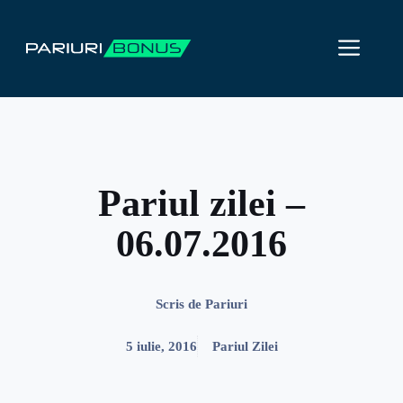
Sari
la
ME
conținut
Pariul zilei –
06.07.2016
Scris de
Pariuri
5 iulie, 2016
Pariul Zilei