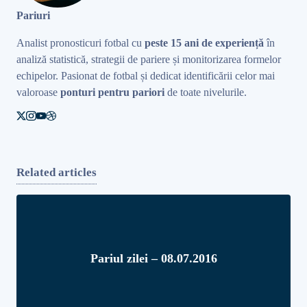
Pariuri
Analist pronosticuri fotbal cu
peste 15 ani de experiență
în
analiză statistică, strategii de pariere și monitorizarea formelor
echipelor. Pasionat de fotbal și dedicat identificării celor mai
valoroase
ponturi pentru pariori
de toate nivelurile.
Related articles
Pariul zilei – 08.07.2016