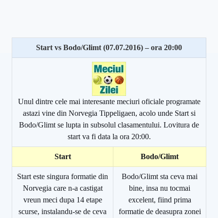
Start vs Bodo/Glimt (07.07.2016) – ora 20:00
Unul dintre cele mai interesante meciuri oficiale programate
astazi vine din Norvegia Tippeligaen, acolo unde Start si
Bodo/Glimt se lupta in subsolul clasamentului. Lovitura de
start va fi data la ora 20:00.
Start
Bodo/Glimt
Start este singura formatie din
Bodo/Glimt sta ceva mai
Norvegia care n-a castigat
bine, insa nu tocmai
vreun meci dupa 14 etape
excelent, fiind prima
scurse, instalandu-se de ceva
formatie de deasupra zonei