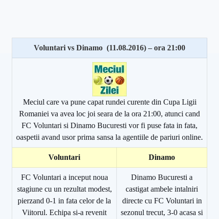
Voluntari vs Dinamo (11.08.2016) – ora 21:00
Meciul care va pune capat rundei curente din Cupa Ligii
Romaniei va avea loc joi seara de la ora 21:00, atunci cand
FC Voluntari si Dinamo Bucuresti vor fi puse fata in fata,
oaspetii avand usor prima sansa la agentiile de pariuri online.
Voluntari
Dinamo
FC Voluntari a inceput noua
Dinamo Bucuresti a
stagiune cu un rezultat modest,
castigat ambele intalniri
pierzand 0-1 in fata celor de la
directe cu FC Voluntari in
Viitorul. Echipa si-a revenit
sezonul trecut, 3-0 acasa si