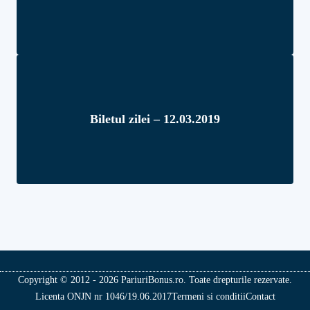
Biletul zilei – 12.03.2019
Copyright © 2012 - 2026 PariuriBonus.ro. Toate drepturile rezervate.
Licenta ONJN nr 1046/19.06.2017
Termeni si conditii
Contact