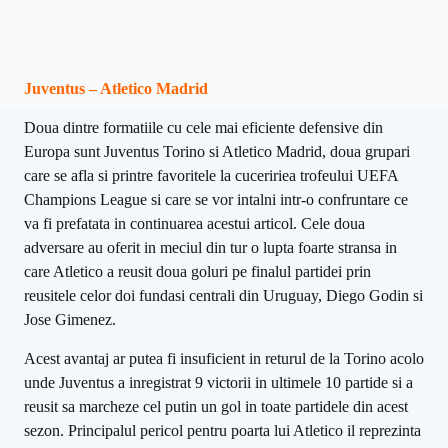
Juventus – Atletico Madrid
Doua dintre formatiile cu cele mai eficiente defensive din
Europa sunt Juventus Torino si Atletico Madrid, doua grupari
care se afla si printre favoritele la cuceririea trofeului UEFA
Champions League si care se vor intalni intr-o confruntare ce
va fi prefatata in continuarea acestui articol. Cele doua
adversare au oferit in meciul din tur o lupta foarte stransa in
care Atletico a reusit doua goluri pe finalul partidei prin
reusitele celor doi fundasi centrali din Uruguay, Diego Godin si
Jose Gimenez.
Acest avantaj ar putea fi insuficient in returul de la Torino acolo
unde Juventus a inregistrat 9 victorii in ultimele 10 partide si a
reusit sa marcheze cel putin un gol in toate partidele din acest
sezon. Principalul pericol pentru poarta lui Atletico il reprezinta