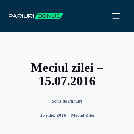
Sari
la
ME
conținut
Meciul zilei –
15.07.2016
Scris de
Pariuri
15 iulie, 2016
Meciul Zilei