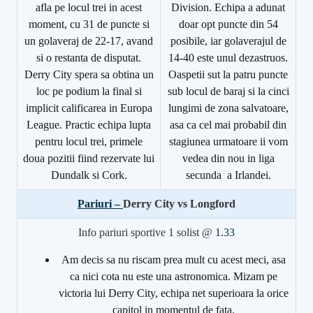
afla pe locul trei in acest
Division. Echipa a adunat
moment, cu 31 de puncte si
doar opt puncte din 54
un golaveraj de 22-17, avand
posibile, iar golaverajul de
si o restanta de disputat.
14-40 este unul dezastruos.
Derry City spera sa obtina un
Oaspetii sut la patru puncte
loc pe podium la final si
sub locul de baraj si la cinci
implicit calificarea in Europa
lungimi de zona salvatoare,
League. Practic echipa lupta
asa ca cel mai probabil din
pentru locul trei, primele
stagiunea urmatoare ii vom
doua pozitii fiind rezervate lui
vedea din nou in liga
Dundalk si Cork.
secunda a Irlandei.
Pariuri –
Derry City vs Longford
Info pariuri sportive 1 solist @
1.33
Am decis sa nu riscam prea mult cu acest meci, asa
ca nici cota nu este una astronomica. Mizam pe
victoria lui Derry City, echipa net superioara la orice
capitol in momentul de fata.