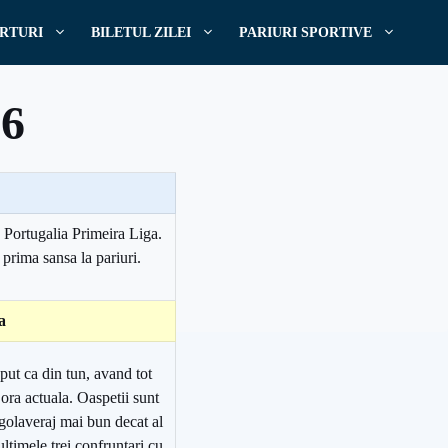
RTURI
BILETUL ZILEI
PARIURI SPORTIVE
16
n Portugalia Primeira Liga.
prima sansa la pariuri.
a
put ca din tun, avand tot
ora actuala. Oaspetii sunt
 golaveraj mai bun decat al
ltimele trei confruntari cu