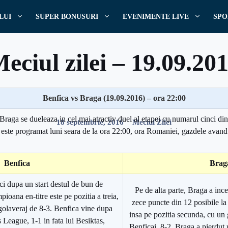
LUI
SUPER BONUSURI
EVENIMENTE LIVE
SPO
eciul zilei – 19.09.20
Benfica vs Braga (19.09.2016) – ora 22:00
Scris de
Pariuri
Braga se dueleaza in cel mai atractiv duel al etapei cu numarul cinci di
18 septembrie, 2016
Meciul Zilei
este programat luni seara de la ora 22:00, ora Romaniei, gazdele avand 
Benfica
Brag
ci dupa un start destul de bun de
Pe de alta parte, Braga a ince
ana en-titre este pe pozitia a treia,
zece puncte din 12 posibile la 
golaveraj de 8-3. Benfica vine dupa
insa pe pozitia secunda, cu un
League, 1-1 in fata lui Besiktas,
Benficai, 8-2. Braga a pierdut u