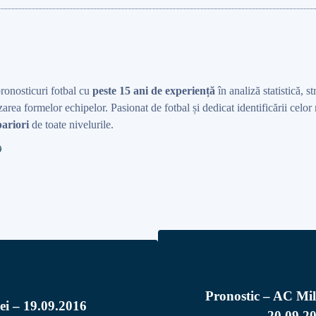
pronosticuri fotbal cu
peste 15 ani de experiență
în analiză statistică, st
area formelor echipelor. Pasionat de fotbal și dedicat identificării celo
ariori
de toate nivelurile.
Pronostic – AC Mil
lei – 19.09.2016
20.09.2