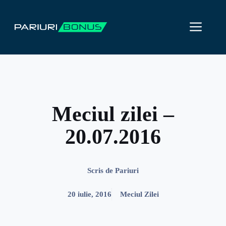
Sari
la
ME
conținut
Meciul zilei –
20.07.2016
Scris de
Pariuri
20 iulie, 2016
Meciul Zilei