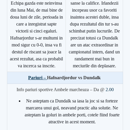
Echipa gazda este neinvinsa
sanse la califice. Irlandezii
din luna Mai, de mai bine de
incepeau usor ca favoriti
doua luni de zile, perioada in
inaintea acestei duble, insa
care a inregistrat sapte
dupa rezultatul din tur s-au
victorii si cinci egaluri.
schimbat putin lucrurile. De
Hafnarjordur s-ar multumi in
precizat totusi ca Dundalk
mod sigur cu 0-0, insa va fi
are un atac extraordinar in
destul de riscant sa joace la
campionatul intern, dand un
acest rezultat, asa ca probabil
randament mai bun in
va incerca sa inscrie.
meciurile din deplasare.
Pariuri –
Hafnardjordur vs Dundalk
Info pariuri sportive Ambele marcheaza – Da @
2.00
Ne asteptam ca Dundalk sa iasa la joc si sa forteze
marcarea unui gol, neavand practic alta solutie. Ne
asteptam la goluri in ambele porti, cotele fiind foarte
atractive in acest moment.