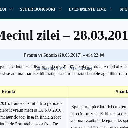
LUI
SUPER BONUSURI
EVENIMENTE LIVE
SPO
eciul zilei – 28.03.20
Franta vs Spania (28.03.2017) – ora 22:00
Scris de
Pariuri
pania se intalnesc diseara de la ora 22:00 in cel mai atractiv duel al zile
28 martie, 2017
Meciul Zilei
 si se anunta foarte echilibrata, asa cum o arata si cotele agentiilor de 
Franta
Spani
015, francezii sunt intr-o perioada
Spania n-a pierdut nici ea vreu
 pierdut vreun meci la EURO 2016,
pana in prezent. Echipa si-a trec
entar de joc, insa in finala a fost
si doua rezultate de egalitate, s
nute de Portugalia, scor 0-1. De
urma cu 5-10 ani. Ultima deplasa