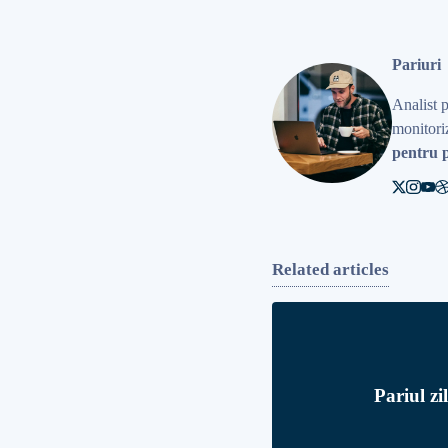
Pariuri
Analist 
monitoriz
pentru p
Related articles
Pariul zi