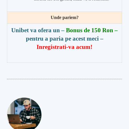
Unde pariem?
Unibet va ofera un –
Bonus de 150 Ron –
pentru a paria pe acest meci
–
Inregistrati-va acum!