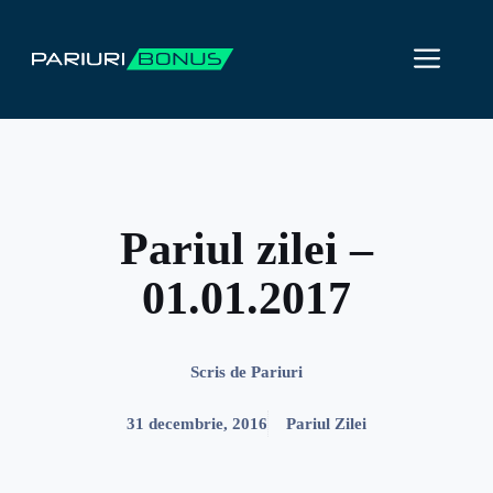
Sari
la
ME
conținut
Pariul zilei –
01.01.2017
Scris de
Pariuri
31 decembrie, 2016
Pariul Zilei