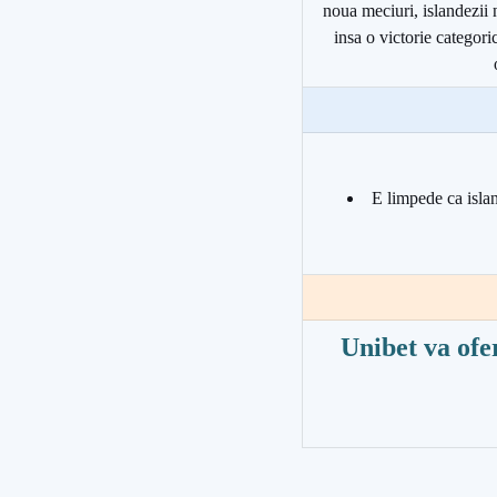
noua meciuri, islandezii 
insa o victorie categori
E limpede ca islan
Unibet va ofe