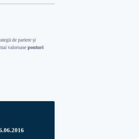
rategii de pariere și
r mai valoroase
ponturi
06.06.2016