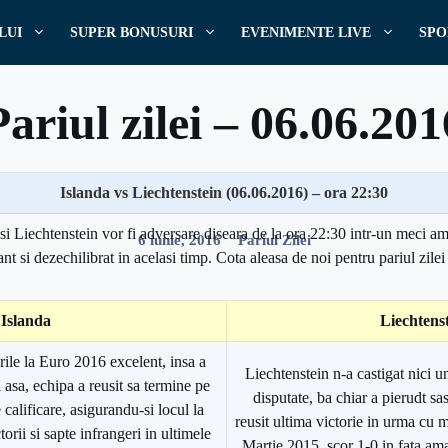
LUI
SUPER BONUSURI
EVENIMENTE LIVE
SPO
Pariul zilei – 06.06.201
Islanda vs Liechtenstein (06.06.2016) – ora 22:30
Scris de
Pariuri
si Liechtenstein vor fi adversare diseara de la ora 22:30 intr-un meci am
6 iunie, 2016
Pariul Zilei
ant si dezechilibrat in acelasi timp. Cota aleasa de noi pentru pariul zilei
Islanda
Liechtens
arile la Euro 2016 excelent, insa a
Liechtenstein n-a castigat nici u
i asa, echipa a reusit sa termine pe
disputate, ba chiar a pierudt sa
calificare, asigurandu-si locul la
reusit ultima victorie in urma cu m
orii si sapte infrangeri in ultimele
Martie 2015, scor 1-0 in fata am