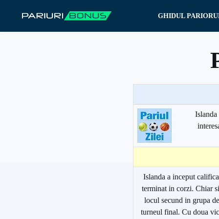
Sari
GHIDUL PARIORU
la
conținut
Islanda 
interes
Islanda a inceput calific
terminat in corzi. Chiar s
locul secund in grupa de 
turneul final. Cu doua vict