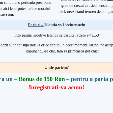
nu sunt intr-o perioada prea buna,
greu de crezut ca Liechtenstein p
ca aici le-ar putea reface moralul
aici, neexistand termen de compara
oarecum.
Pariuri –
Islanda vs Liechtenstein
Info pariuri sportive Islanda sa castige la zero @
1.53
dezii sunt net superiori la orice capitol in acest moment, iar noi ne ast
impunandu-se clar, fara sa primeasca gol chiar.
Unde pariem?
ra un –
Bonus de 150 Ron –
pentru a paria p
Inregistrati-va acum!