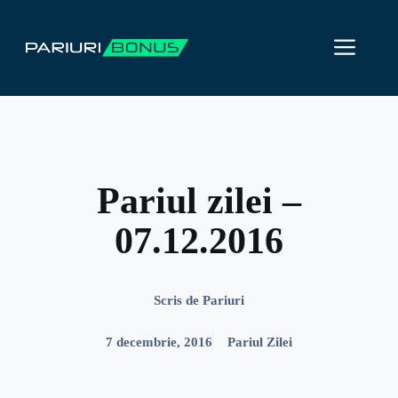
Sari
la
ME
conținut
Pariul zilei –
07.12.2016
Scris de
Pariuri
7 decembrie, 2016
Pariul Zilei