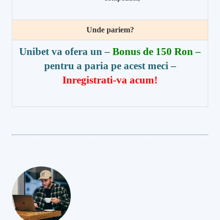
Unde pariem?
Unibet va ofera un –
Bonus de 150 Ron –
pentru a paria pe acest meci
–
Inregistrati-va acum!