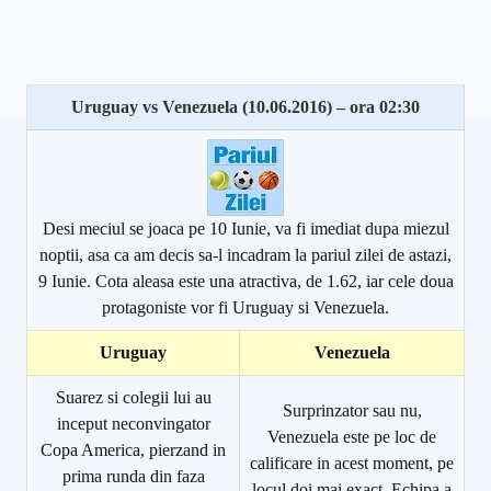
Uruguay vs Venezuela (10.06.2016) – ora 02:30
Desi meciul se joaca pe 10 Iunie, va fi imediat dupa miezul
noptii, asa ca am decis sa-l incadram la pariul zilei de astazi,
9 Iunie. Cota aleasa este una atractiva, de 1.62, iar cele doua
protagoniste vor fi Uruguay si Venezuela.
Uruguay
Venezuela
Suarez si colegii lui au
Surprinzator sau nu,
inceput neconvingator
Venezuela este pe loc de
Copa America, pierzand in
calificare in acest moment, pe
prima runda din faza
locul doi mai exact. Echipa a