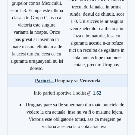
grupelor contra Mexicului,
trecut de Jamaica in prima
scor 1-3. Echipa este ultima
runda, destul de chinuit, scor
clasata in Grupa C, asa ca
1-0. Un succes le-ar asigura
victoria este singura
venezuelenilor calificarea in
varianta la noapte. Orice
faza eliminatorie, insa cu
pas gresit ar insemna in
siguranta acestia n-ar refuza
mare masura eliminarea de
nici un rezultat de egalitate in
la acest turneu, ceea ce cu
fata unei echipe mai bine
siguranta uruguayenii nu isi
cotate, precum Uruguay.
doresc.
Pariuri –
Uruguay vs Venezuela
Info pariuri sportive 1 solist @
1.62
Uruguay pare sa fie superioara din toate punctele de
vedere la ora actuala, insa nu va fi o misiune lejera.
Victoria este obligatorie totusi, asa ca mergem pe
victoria acesteia la o cota atractiva.