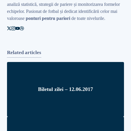
analiză statistică, strategii de pariere și monitorizarea formelor
echipelor. Pasionat de fotbal și dedicat identificării celor mai
valoroase
ponturi pentru pariori
de toate nivelurile.
Related articles
Biletul zilei – 12.06.2017