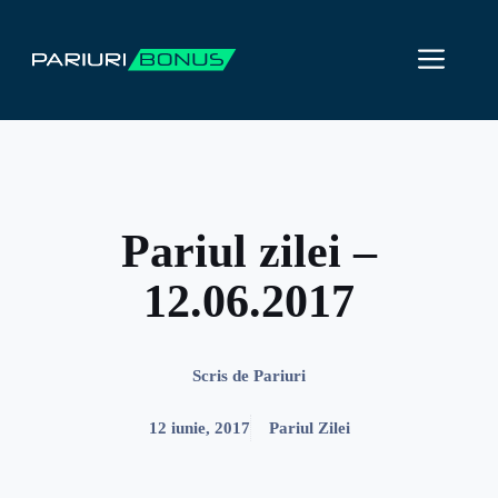
Sari
la
ME
conținut
Pariul zilei –
12.06.2017
Scris de
Pariuri
12 iunie, 2017
Pariul Zilei