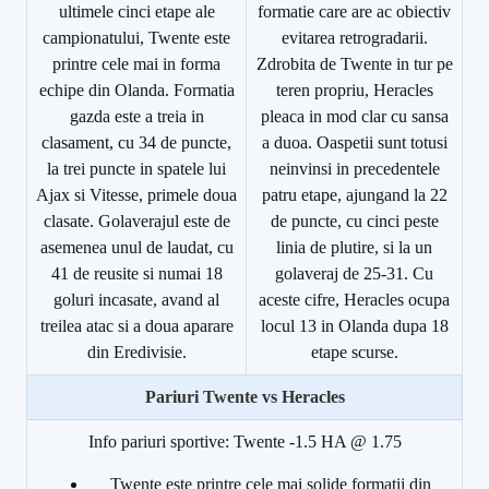
ultimele cinci etape ale
formatie care are ac obiectiv
campionatului, Twente este
evitarea retrogradarii.
printre cele mai in forma
Zdrobita de Twente in tur pe
echipe din Olanda. Formatia
teren propriu, Heracles
gazda este a treia in
pleaca in mod clar cu sansa
clasament, cu 34 de puncte,
a duoa. Oaspetii sunt totusi
la trei puncte in spatele lui
neinvinsi in precedentele
Ajax si Vitesse, primele doua
patru etape, ajungand la 22
clasate. Golaverajul este de
de puncte, cu cinci peste
asemenea unul de laudat, cu
linia de plutire, si la un
41 de reusite si numai 18
golaveraj de 25-31. Cu
goluri incasate, avand al
aceste cifre, Heracles ocupa
treilea atac si a doua aparare
locul 13 in Olanda dupa 18
din Eredivisie.
etape scurse.
Pariuri
Twente vs Heracles
Info pariuri sportive: Twente -1.5 HA @ 1.75
Twente este printre cele mai solide formatii din