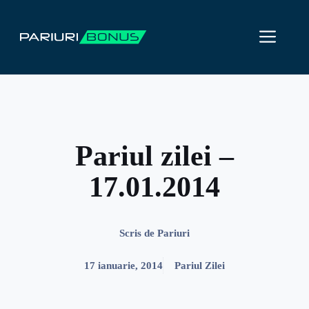
Sari
la
ME
conținut
Pariul zilei –
17.01.2014
Scris de
Pariuri
17 ianuarie, 2014
Pariul Zilei