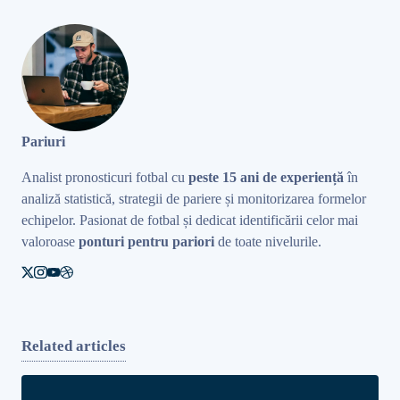
Pariuri
Analist pronosticuri fotbal cu
peste 15 ani de experiență
în
analiză statistică, strategii de pariere și monitorizarea formelor
echipelor. Pasionat de fotbal și dedicat identificării celor mai
valoroase
ponturi pentru pariori
de toate nivelurile.
Related articles