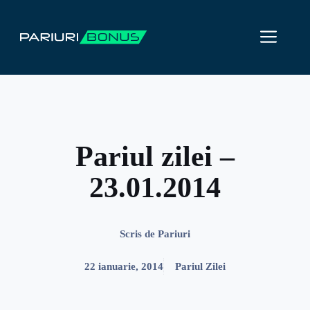
Sari
la
ME
conținut
Pariul zilei –
23.01.2014
Scris de
Pariuri
22 ianuarie, 2014
Pariul Zilei