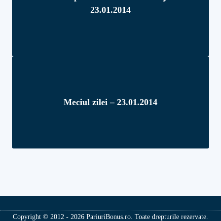
23.01.2014
Meciul zilei – 23.01.2014
Copyright © 2012 - 2026 PariuriBonus.ro. Toate drepturile rezervate.