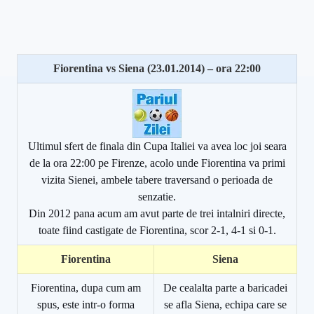
Fiorentina vs Siena (23.01.2014) – ora 22:00
Ultimul sfert de finala din Cupa Italiei va avea loc joi seara
de la ora 22:00 pe Firenze, acolo unde Fiorentina va primi
vizita Sienei, ambele tabere traversand o perioada de
senzatie.
Din 2012 pana acum am avut parte de trei intalniri directe,
toate fiind castigate de Fiorentina, scor 2-1, 4-1 si 0-1.
Fiorentina
Siena
Fiorentina, dupa cum am
De cealalta parte a baricadei
spus, este intr-o forma
se afla Siena, echipa care se