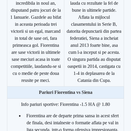
incredibila in noul an,
lauda cu rezultate la fel de
disputand patru jocuri de la
bune in ultimele partide.
1 Ianuarie. Gazdele au bifat
Aflata la mijlocul
in aceasta perioada trei
clasamentului in Serie B,
victorii si un egal, marcand
datorita depunctarii din partea
in total de sase ori, fara
federatiei, Siena a incheiat
primeasca gol. Fiorentina
anul 2013 foarte bine, asa
are sase victorii in ultimele
cum l-a inceput si pe acesta.
sase meciuri acasa in toate
O singura partida au disputat
competitiile, laudandu-se si
oaspetii in 2014, castigata cu
cu o medie de peste doua
1-4 in deplasarea de la
reusite pe meci.
Catania din Cupa.
Pariuri
Fiorentina vs Siena
Info pariuri sportive: Fiorentina -1.5 HA @ 1.80
Fiorentina are de departe prima sansa in acest sfert
de finala, desi intalneste o formatie aflata pe val in
liga secunda, intr-o forma ofensiva impresionanta.