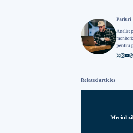
Pariuri
Analist 
monitoriz
pentru p
Related articles
Meciul zi