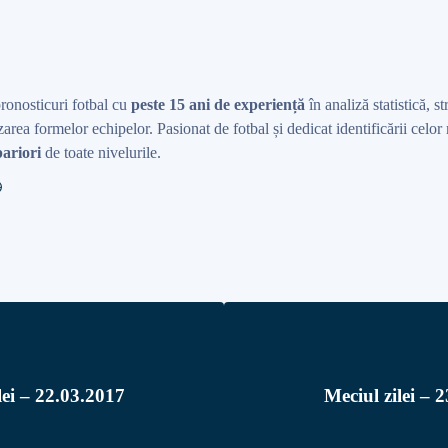
pronosticuri fotbal cu
peste 15 ani de experiență
în analiză statistică, st
area formelor echipelor. Pasionat de fotbal și dedicat identificării celo
ariori
de toate nivelurile.
lei – 22.03.2017
Meciul zilei – 