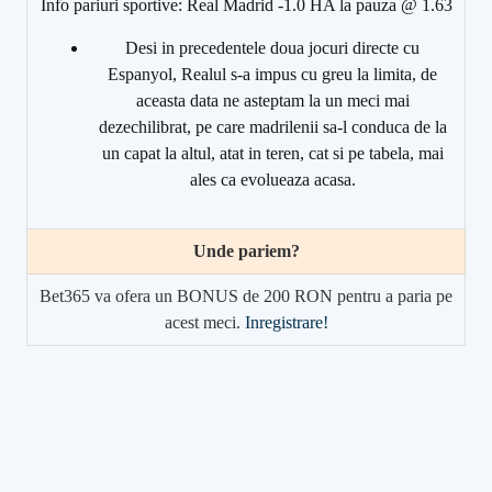
Info pariuri sportive: Real Madrid -1.0 HA la pauza @ 1.63
Desi in precedentele doua jocuri directe cu
Espanyol, Realul s-a impus cu greu la limita, de
aceasta data ne asteptam la un meci mai
dezechilibrat, pe care madrilenii sa-l conduca de la
un capat la altul, atat in teren, cat si pe tabela, mai
ales ca evolueaza acasa.
Unde pariem?
Bet365 va ofera un BONUS de 200 RON pentru a paria pe
acest meci.
Inregistrare!