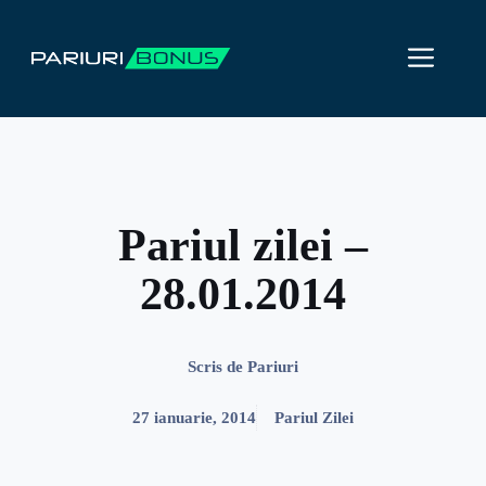
Sari
la
ME
conținut
Pariul zilei –
28.01.2014
Scris de
Pariuri
27 ianuarie, 2014
Pariul Zilei