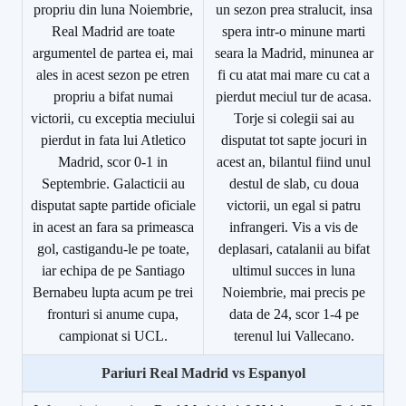
propriu din luna Noiembrie,
un sezon prea stralucit, insa
Real Madrid are toate
spera intr-o minune marti
argumentel de partea ei, mai
seara la Madrid, minunea ar
ales in acest sezon pe etren
fi cu atat mai mare cu cat a
propriu a bifat numai
pierdut meciul tur de acasa.
victorii, cu exceptia meciului
Torje si colegii sai au
pierdut in fata lui Atletico
disputat tot sapte jocuri in
Madrid, scor 0-1 in
acest an, bilantul fiind unul
Septembrie. Galacticii au
destul de slab, cu doua
disputat sapte partide oficiale
victorii, un egal si patru
in acest an fara sa primeasca
infrangeri. Vis a vis de
gol, castigandu-le pe toate,
deplasari, catalanii au bifat
iar echipa de pe Santiago
ultimul succes in luna
Bernabeu lupta acum pe trei
Noiembrie, mai precis pe
fronturi si anume cupa,
data de 24, scor 1-4 pe
campionat si UCL.
terenul lui Vallecano.
Pariuri
Real Madrid vs Espanyol