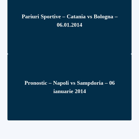
Pariuri Sportive – Catania vs Bologna –
06.01.2014
Pronostic – Napoli vs Sampdoria – 06
ianuarie 2014