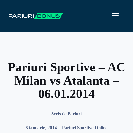
Sari
la
ME
conținut
Pariuri Sportive – AC
Milan vs Atalanta –
06.01.2014
Scris de
Pariuri
6 ianuarie, 2014
Pariuri Sportive Online