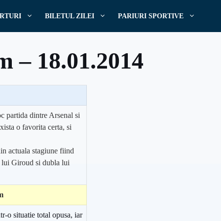
RTURI
BILETUL ZILEI
PARIURI SPORTIVE
m – 18.01.2014
c partida dintre Arsenal si
ista o favorita certa, si
in actuala stagiune fiind
lui Giroud si dubla lui
m
r-o situatie total opusa, iar