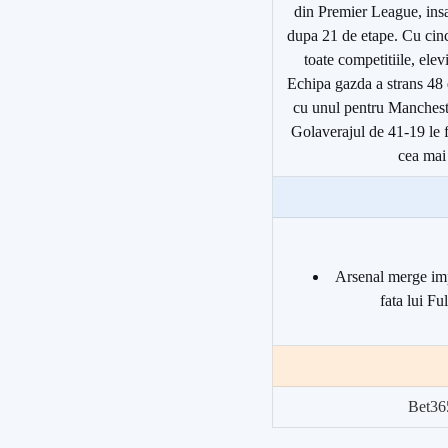
din Premier League, insa
dupa 21 de etape. Cu cinci
toate competitiile, ele
Echipa gazda a strans 48 
cu unul pentru Mancheste
Golaverajul de 41-19 le f
cea mai
Arsenal merge impe
fata lui Fu
Bet36