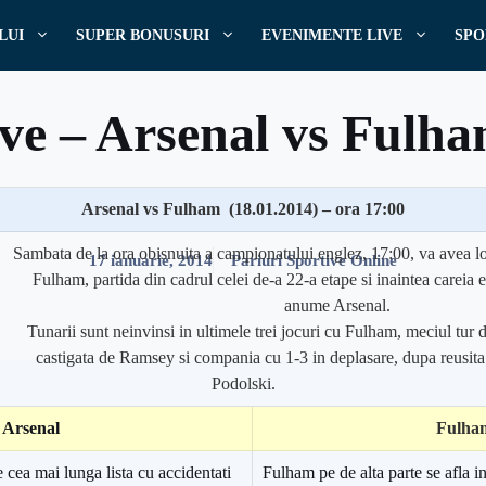
LUI
SUPER BONUSURI
EVENIMENTE LIVE
SPO
ive – Arsenal vs Fulha
Arsenal vs Fulham (18.01.2014) – ora 17:00
Scris de
Pariuri
Sambata de la ora obisnuita a campionatului englez, 17:00, va avea lo
17 ianuarie, 2014
Pariuri Sportive Online
Fulham, partida din cadrul celei de-a 22-a etape si inaintea careia ex
anume Arsenal.
Tunarii sunt neinvinsi in ultimele trei jocuri cu Fulham, meciul tur d
castigata de Ramsey si compania cu 1-3 in deplasare, dupa reusita 
Podolski.
Arsenal
Fulha
 cea mai lunga lista cu accidentati
Fulham pe de alta parte se afla int