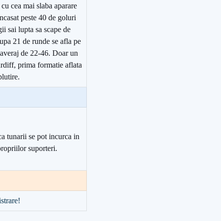
cu cea mai slaba aparare
ncasat peste 40 de goluri
i sai lupta sa scape de
dupa 21 de runde se afla pe
laveraj de 22-46. Doar un
rdiff, prima formatie aflata
lutire.
a tunarii se pot incurca in
ropriilor suporteri.
strare!