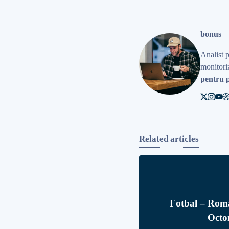
bonus
Analist 
monitoriz
pentru p
Related articles
Fotbal – Rom
Octo