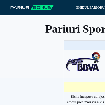
Sari
GHIDUL PARIORU
la
conținut
Pariuri Spor
Elche incepuse curajos
emotii prea mari vis a vi