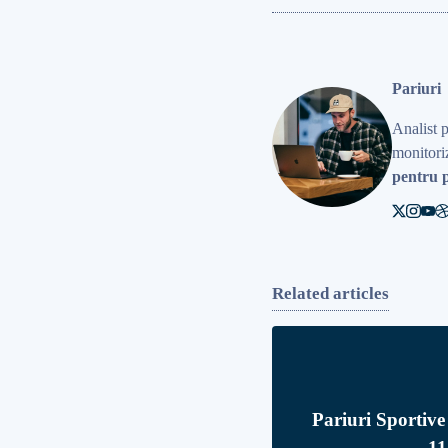
Pariuri
Analist 
monitoriz
pentru p
Related articles
Pariuri Sportive 
11