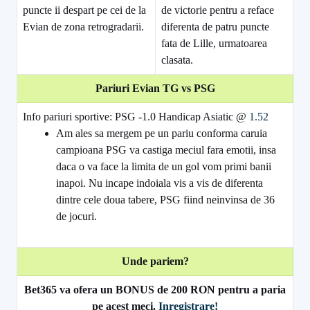
puncte ii despart pe cei de la
de victorie pentru a reface
Evian de zona retrogradarii.
diferenta de patru puncte
fata de Lille, urmatoarea
clasata.
Pariuri Evian TG vs PSG
Info pariuri sportive: PSG -1.0 Handicap Asiatic @
1.52
Am ales sa mergem pe un pariu conforma caruia
campioana PSG va castiga meciul fara emotii, insa
daca o va face la limita de un gol vom primi banii
inapoi. Nu incape indoiala vis a vis de diferenta
dintre cele doua tabere, PSG fiind neinvinsa de 36
de jocuri.
Unde pariem?
Bet365 va ofera un BONUS de 200 RON pentru a paria
pe acest meci.
Inregistrare!