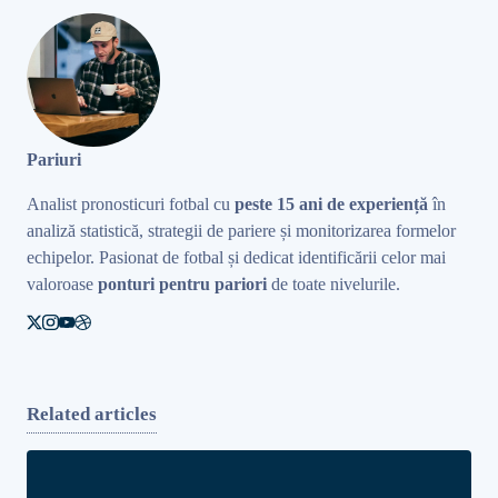
Pariuri
Analist pronosticuri fotbal cu
peste 15 ani de experiență
în
analiză statistică, strategii de pariere și monitorizarea formelor
echipelor. Pasionat de fotbal și dedicat identificării celor mai
valoroase
ponturi pentru pariori
de toate nivelurile.
Related articles