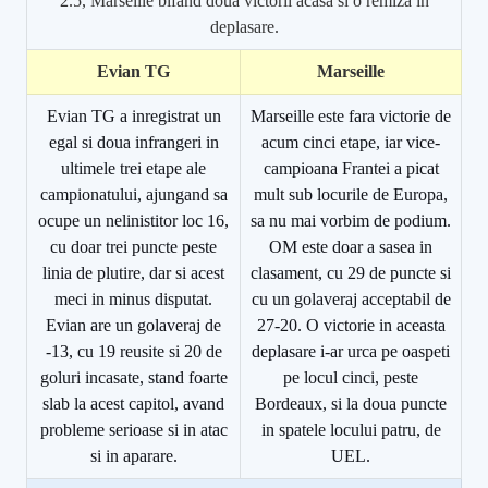
2.5, Marseille bifand doua victorii acasa si o remiza in
deplasare.
Evian TG
Marseille
Evian TG a inregistrat un
Marseille este fara victorie de
egal si doua infrangeri in
acum cinci etape, iar vice-
ultimele trei etape ale
campioana Frantei a picat
campionatului, ajungand sa
mult sub locurile de Europa,
ocupe un nelinistitor loc 16,
sa nu mai vorbim de podium.
cu doar trei puncte peste
OM este doar a sasea in
linia de plutire, dar si acest
clasament, cu 29 de puncte si
meci in minus disputat.
cu un golaveraj acceptabil de
Evian are un golaveraj de
27-20. O victorie in aceasta
-13, cu 19 reusite si 20 de
deplasare i-ar urca pe oaspeti
goluri incasate, stand foarte
pe locul cinci, peste
slab la acest capitol, avand
Bordeaux, si la doua puncte
probleme serioase si in atac
in spatele locului patru, de
si in aparare.
UEL.