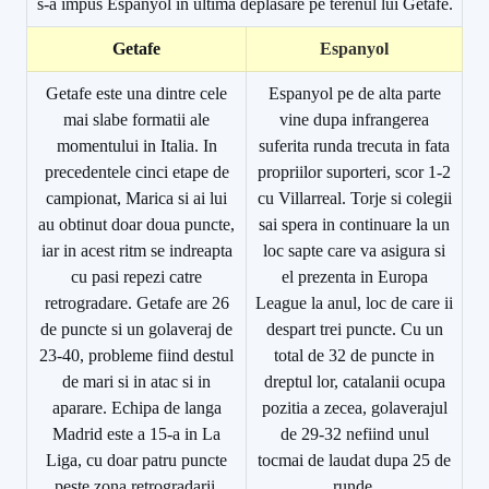
s-a impus Espanyol in ultima deplasare pe terenul lui Getafe.
Getafe
Espanyol
Getafe este una dintre cele
Espanyol pe de alta parte
mai slabe formatii ale
vine dupa infrangerea
momentului in Italia. In
suferita runda trecuta in fata
precedentele cinci etape de
propriilor suporteri, scor 1-2
campionat, Marica si ai lui
cu Villarreal. Torje si colegii
au obtinut doar doua puncte,
sai spera in continuare la un
iar in acest ritm se indreapta
loc sapte care va asigura si
cu pasi repezi catre
el prezenta in Europa
retrogradare. Getafe are 26
League la anul, loc de care ii
de puncte si un golaveraj de
despart trei puncte. Cu un
23-40, probleme fiind destul
total de 32 de puncte in
de mari si in atac si in
dreptul lor, catalanii ocupa
aparare. Echipa de langa
pozitia a zecea, golaverajul
Madrid este a 15-a in La
de 29-32 nefiind unul
Liga, cu doar patru puncte
tocmai de laudat dupa 25 de
peste zona retrogradarii.
runde.