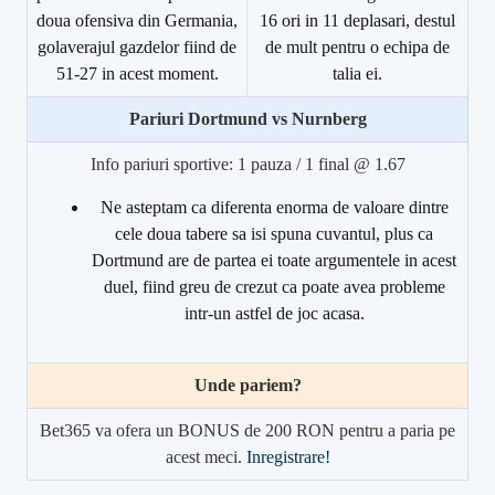
doua ofensiva din Germania,
16 ori in 11 deplasari, destul
golaverajul gazdelor fiind de
de mult pentru o echipa de
51-27 in acest moment.
talia ei.
Pariuri Dortmund vs Nurnberg
Info pariuri sportive: 1 pauza / 1 final @ 1.67
Ne asteptam ca diferenta enorma de valoare dintre
cele doua tabere sa isi spuna cuvantul, plus ca
Dortmund are de partea ei toate argumentele in acest
duel, fiind greu de crezut ca poate avea probleme
intr-un astfel de joc acasa.
Unde pariem?
Bet365 va ofera un BONUS de 200 RON pentru a paria pe
acest meci.
Inregistrare!