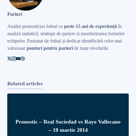
Pariuri
Analist pronosticuri fotbal cu
peste 15 ani de experiență
în
analiză statistică, strategii de pariere și monitorizarea formelor
echipelor. Pasionat de fotbal și dedicat identificării celor mai
valoroase
ponturi pentru pariori
de toate nivelurile.
Related articles
Pronostic – Real Sociedad vs Rayo Vallecano
– 10 martie 2014