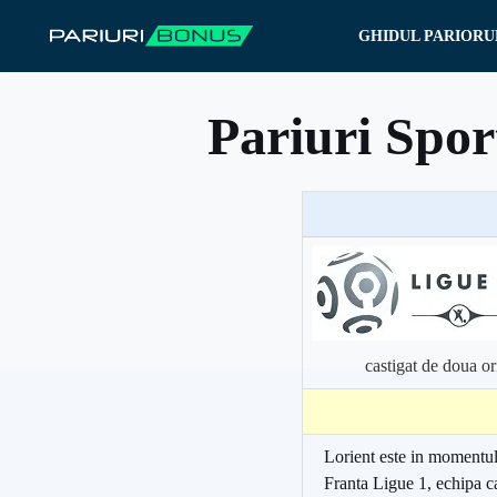
Sari
GHIDUL PARIORU
la
conținut
Pariuri Spor
castigat de doua or
Lorient este in momentul
Franta Ligue 1, echipa car