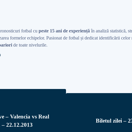
pronosticuri fotbal cu
peste 15 ani de experiență
în analiză statistică, st
area formelor echipelor. Pasionat de fotbal și dedicat identificării celo
ariori
de toate nivelurile.
ve – Valencia vs Real
Biletul zilei – 
 – 22.12.2013