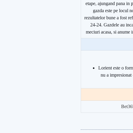
etape, ajungand pana in p
gazda este pe locul n
rezultatelor bune a fost r
24-24. Gazdele au incas
meciuri acasa, si anume i
Lorient este o for
nu a impresionat c
Bet36