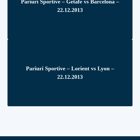
Pariuri Sportive – Getafe vs Barcelona –
22.12.2013
Pariuri Sportive – Lorient vs Lyon –
22.12.2013