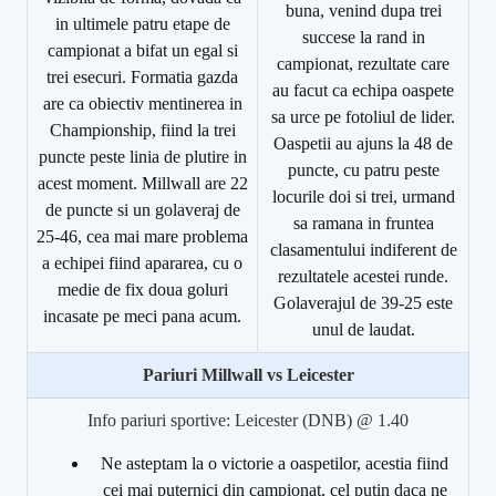
buna, venind dupa trei
in ultimele patru etape de
succese la rand in
campionat a bifat un egal si
campionat, rezultate care
trei esecuri. Formatia gazda
au facut ca echipa oaspete
are ca obiectiv mentinerea in
sa urce pe fotoliul de lider.
Championship, fiind la trei
Oaspetii au ajuns la 48 de
puncte peste linia de plutire in
puncte, cu patru peste
acest moment. Millwall are 22
locurile doi si trei, urmand
de puncte si un golaveraj de
sa ramana in fruntea
25-46, cea mai mare problema
clasamentului indiferent de
a echipei fiind apararea, cu o
rezultatele acestei runde.
medie de fix doua goluri
Golaverajul de 39-25 este
incasate pe meci pana acum.
unul de laudat.
Pariuri Millwall vs Leicester
Info pariuri sportive: Leicester (DNB) @ 1.40
Ne asteptam la o victorie a oaspetilor, acestia fiind
cei mai puternici din campionat, cel putin daca ne