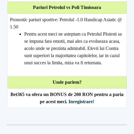
Pariuri Petrolul vs Poli Timisoara
Pronostic pariuri sportive: Petrolul -1.0 Handicap Asiatic @
1.50
Pentru acest meci ne asteptam ca Petrolul Ploiesti sa
se impuna fara emotii, mai ales ca evolueaza acasa,
acolo unde se prezinta admirabil. Elevii lui Contra
sunt superiori la majoritatea capitolelor, iar in cazul
unui succes la limita, miza va fi returnata.
Unde pariem?
Bet365 va ofera un BONUS de 200 RON pentru a paria
pe acest meci.
Inregistrare!