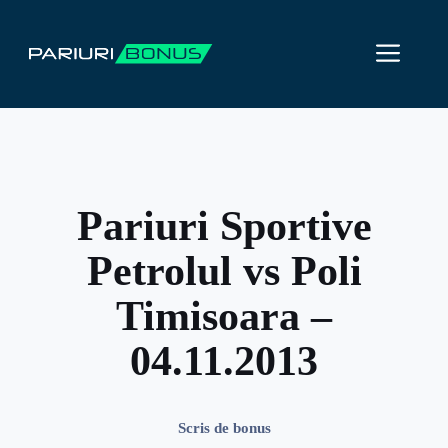
Sari
la
ME
conținut
Pariuri Sportive
Petrolul vs Poli
Timisoara –
04.11.2013
Scris de
bonus