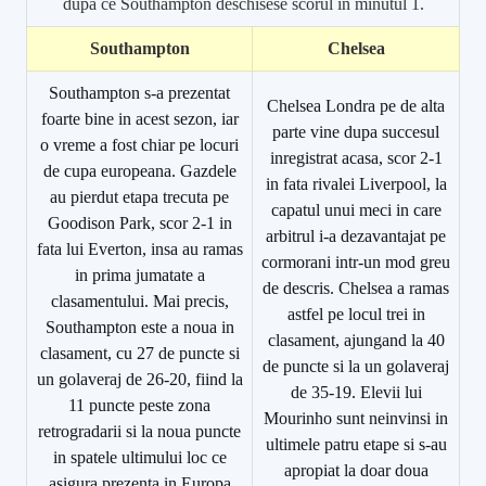
dupa ce Southampton deschisese scorul in minutul 1.
Southampton
Chelsea
Southampton s-a prezentat
Chelsea Londra pe de alta
foarte bine in acest sezon, iar
parte vine dupa succesul
o vreme a fost chiar pe locuri
inregistrat acasa, scor 2-1
de cupa europeana. Gazdele
in fata rivalei Liverpool, la
au pierdut etapa trecuta pe
capatul unui meci in care
Goodison Park, scor 2-1 in
arbitrul i-a dezavantajat pe
fata lui Everton, insa au ramas
cormorani intr-un mod greu
in prima jumatate a
de descris. Chelsea a ramas
clasamentului. Mai precis,
astfel pe locul trei in
Southampton este a noua in
clasament, ajungand la 40
clasament, cu 27 de puncte si
de puncte si la un golaveraj
un golaveraj de 26-20, fiind la
de 35-19. Elevii lui
11 puncte peste zona
Mourinho sunt neinvinsi in
retrogradarii si la noua puncte
ultimele patru etape si s-au
in spatele ultimului loc ce
apropiat la doar doua
asigura prezenta in Europa