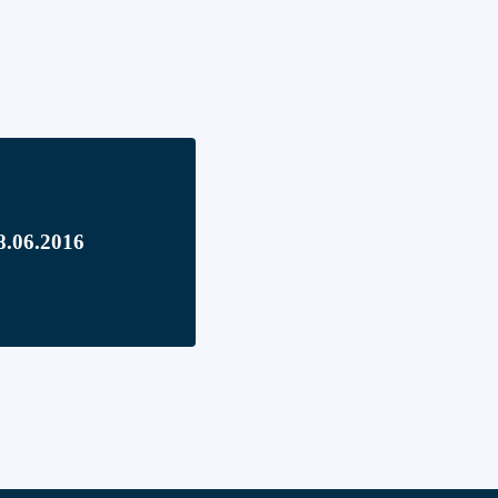
18.06.2016