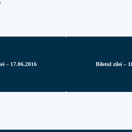
lei – 17.06.2016
Biletul zilei – 