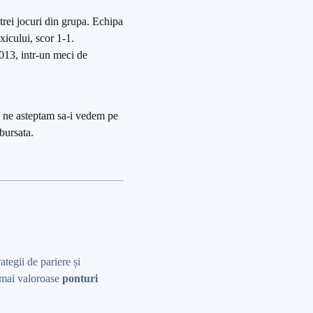
trei jocuri din grupa. Echipa
xicului, scor 1-1.
2013, intr-un meci de
ca ne asteptam sa-i vedem pe
bursata.
rategii de pariere și
r mai valoroase
ponturi