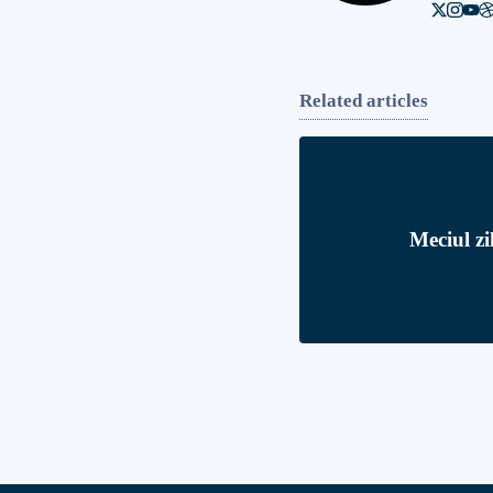
Related articles
Meciul zi