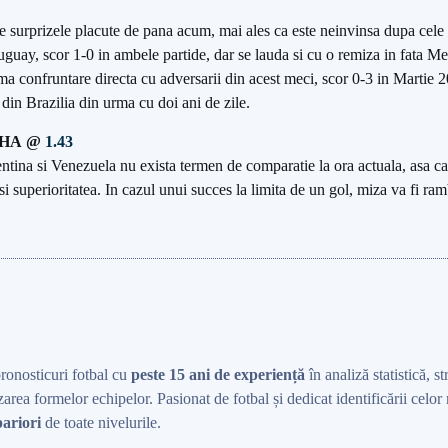
 surprizele placute de pana acum, mai ales ca este neinvinsa dupa cele 
uguay, scor 1-0 in ambele partide, dar se lauda si cu o remiza in fata Me
ma confruntare directa cu adversarii din acest meci, scor 0-3 in Martie 
din Brazilia din urma cu doi ani de zile.
.0 HA @
1.43
entina si Venezuela nu exista termen de comparatie la ora actuala, asa 
i superioritatea. In cazul unui succes la limita de un gol, miza va fi ram
pronosticuri fotbal cu
peste 15 ani de experiență
în analiză statistică, st
area formelor echipelor. Pasionat de fotbal și dedicat identificării celo
ariori
de toate nivelurile.