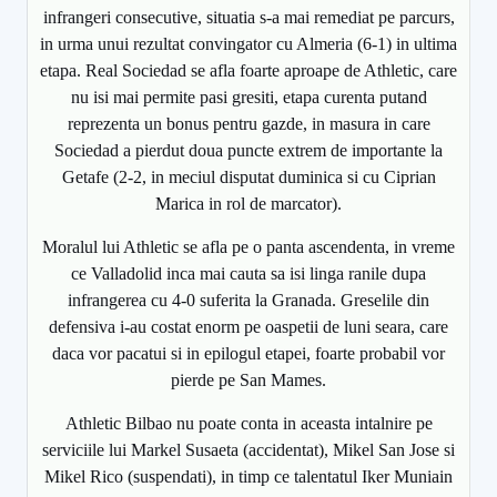
infrangeri consecutive, situatia s-a mai remediat pe parcurs,
in urma unui rezultat convingator cu Almeria (6-1) in ultima
etapa. Real Sociedad se afla foarte aproape de Athletic, care
nu isi mai permite pasi gresiti, etapa curenta putand
reprezenta un bonus pentru gazde, in masura in care
Sociedad a pierdut doua puncte extrem de importante la
Getafe (2-2, in meciul disputat duminica si cu Ciprian
Marica in rol de marcator).
Moralul lui Athletic se afla pe o panta ascendenta, in vreme
ce Valladolid inca mai cauta sa isi linga ranile dupa
infrangerea cu 4-0 suferita la Granada. Greselile din
defensiva i-au costat enorm pe oaspetii de luni seara, care
daca vor pacatui si in epilogul etapei, foarte probabil vor
pierde pe San Mames.
Athletic Bilbao nu poate conta in aceasta intalnire pe
serviciile lui Markel Susaeta (accidentat), Mikel San Jose si
Mikel Rico (suspendati), in timp ce talentatul Iker Muniain