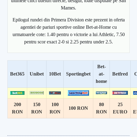
ultimele cinci dueluri directe, desigur, toate disputate pe San
Mames.
Epilogul rundei din Primera Division este prezent in oferta
agentiei de pariuri sportive online Bet-at-Home cu
urmatoarele cote: 1.40 pentru o victorie a lui Athletic, 7.50
pentru scor exact 2-0 si 2.25 pentru under 2.5.
Bet-
Bet365
Unibet
10Bet
Sportingbet
at-
Betfred
C
home
200
150
100
80
25
100 RON
RON
RON
RON
RON
EURO
E