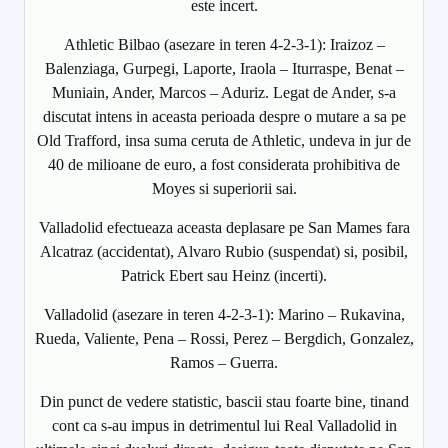
este incert.
Athletic Bilbao (asezare in teren 4-2-3-1): Iraizoz –
Balenziaga, Gurpegi, Laporte, Iraola – Iturraspe, Benat –
Muniain, Ander, Marcos – Aduriz. Legat de Ander, s-a
discutat intens in aceasta perioada despre o mutare a sa pe
Old Trafford, insa suma ceruta de Athletic, undeva in jur de
40 de milioane de euro, a fost considerata prohibitiva de
Moyes si superiorii sai.
Valladolid efectueaza aceasta deplasare pe San Mames fara
Alcatraz (accidentat), Alvaro Rubio (suspendat) si, posibil,
Patrick Ebert sau Heinz (incerti).
Valladolid (asezare in teren 4-2-3-1): Marino – Rukavina,
Rueda, Valiente, Pena – Rossi, Perez – Bergdich, Gonzalez,
Ramos – Guerra.
Din punct de vedere statistic, bascii stau foarte bine, tinand
cont ca s-au impus in detrimentul lui Real Valladolid in