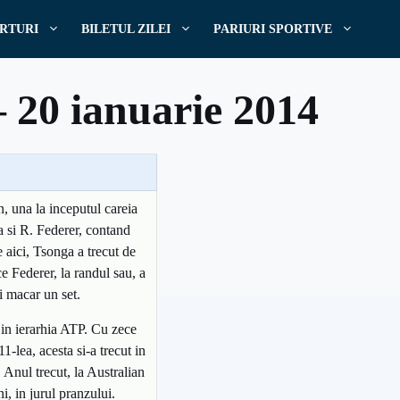
RTURI
BILETUL ZILEI
PARIURI SPORTIVE
– 20 ianuarie 2014
 una la inceputul careia
 si R. Federer, contand
e aici, Tsonga a trecut de
e Federer, la randul sau, a
i macar un set.
 in ierarhia ATP. Cu zece
11-lea, acesta si-a trecut in
 Anul trecut, la Australian
ni, in jurul pranzului.