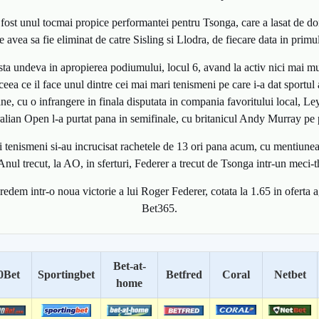
fost unul tocmai propice performantei pentru Tsonga, care a lasat de do
 avea sa fie eliminat de catre Sisling si Llodra, de fiecare data in primul
 sta undeva in apropierea podiumului, locul 6, avand la activ nici mai mu
a, ceea ce il face unul dintre cei mai mari tenismeni pe care i-a dat sport
ane, cu o infrangere in finala disputata in compania favoritului local, Le
ralian Open l-a purtat pana in semifinale, cu britanicul Andy Murray pe 
oi tenismeni si-au incrucisat rachetele de 13 ori pana acum, cu mentiunea 
ul trecut, la AO, in sferturi, Federer a trecut de Tsonga intr-un meci-thr
redem intr-o noua victorie a lui Roger Federer, cotata la 1.65 in oferta a
Bet365.
Bet-at-
0Bet
Sportingbet
Betfred
Coral
Netbet
home