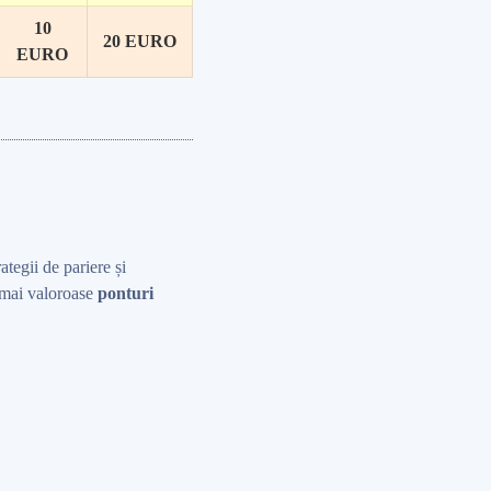
10
20 EURO
EURO
rategii de pariere și
r mai valoroase
ponturi