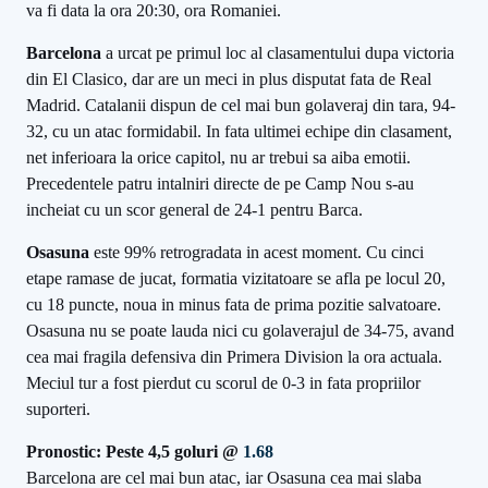
va fi data la ora 20:30, ora Romaniei.
Barcelona
a urcat pe primul loc al clasamentului dupa victoria
din El Clasico, dar are un meci in plus disputat fata de Real
Madrid. Catalanii dispun de cel mai bun golaveraj din tara, 94-
32, cu un atac formidabil. In fata ultimei echipe din clasament,
net inferioara la orice capitol, nu ar trebui sa aiba emotii.
Precedentele patru intalniri directe de pe Camp Nou s-au
incheiat cu un scor general de 24-1 pentru Barca.
Osasuna
este 99% retrogradata in acest moment. Cu cinci
etape ramase de jucat, formatia vizitatoare se afla pe locul 20,
cu 18 puncte, noua in minus fata de prima pozitie salvatoare.
Osasuna nu se poate lauda nici cu golaverajul de 34-75, avand
cea mai fragila defensiva din Primera Division la ora actuala.
Meciul tur a fost pierdut cu scorul de 0-3 in fata propriilor
suporteri.
Pronostic: Peste 4,5 goluri @
1.68
Barcelona are cel mai bun atac, iar Osasuna cea mai slaba