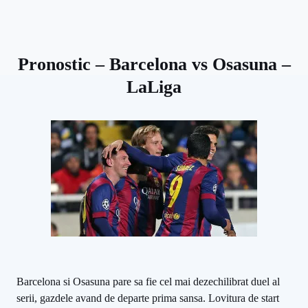
Pronostic – Barcelona vs Osasuna –
LaLiga
Barcelona si Osasuna pare sa fie cel mai dezechilibrat duel al
serii, gazdele avand de departe prima sansa. Lovitura de start