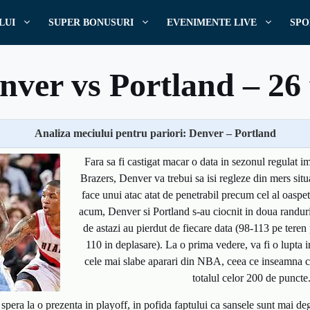
LUI
SUPER BONUSURI
EVENIMENTE LIVE
SPO
nver vs Portland – 26
Analiza meciului pentru pariori: Denver – Portland
Scris de
Pronostic
Fara sa fi castigat macar o data in sezonul regulat im
25 februarie, 2014
Pronosticuri - Analiza meciuri
Brazers, Denver va trebui sa isi regleze din mers situ
face unui atac atat de penetrabil precum cel al oaspe
acum, Denver si Portland s-au ciocnit in doua randur
de astazi au pierdut de fiecare data (98-113 pe teren 
110 in deplasare). La o prima vedere, va fi o lupta 
cele mai slabe aparari din NBA, ceea ce inseamna ca
totalul celor 200 de puncte
era la o prezenta in playoff, in pofida faptului ca sansele sunt mai deg