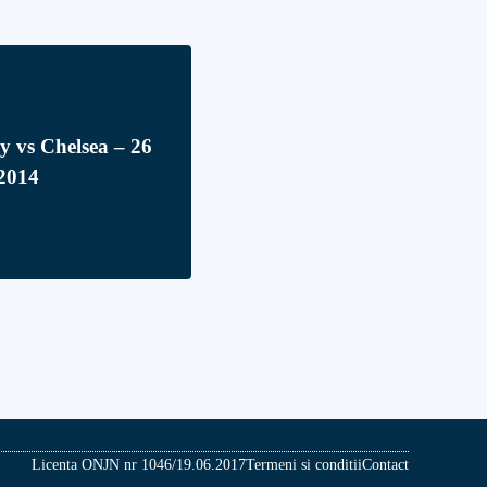
y vs Chelsea – 26
 2014
Licenta ONJN nr 1046/19.06.2017
Termeni si conditii
Contact