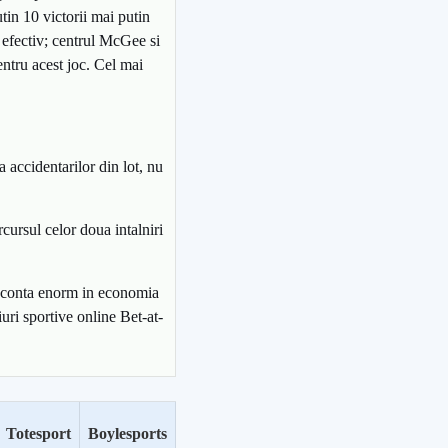
tin 10 victorii mai putin
 efectiv; centrul McGee si
ntru acest joc. Cel mai
a accidentarilor din lot, nu
cursul celor doua intalniri
va conta enorm in economia
uri sportive online Bet-at-
Totesport
Boylesports