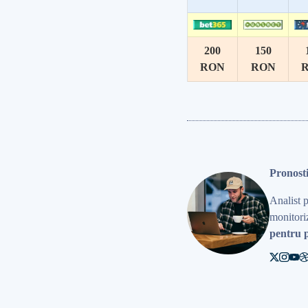
200
150
RON
RON
Pronost
Analist 
monitoriz
pentru p