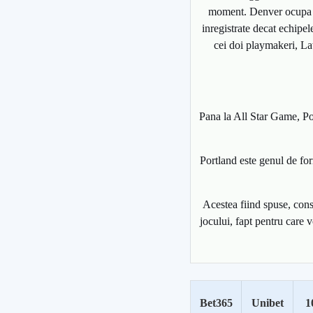
moment. Denver ocupa in 
inregistrate decat echipe
cei doi playmakeri, La
Pana la All Star Game, Port
Portland este genul de for
Acestea fiind spuse, cons
jocului, fapt pentru care 
Bet365
Unibet
1