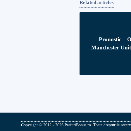
Related articles
Pronostic – 
Manchester Unit
Copyright © 2012 - 2026 PariuriBonus.ro. Toate drepturile rezerv