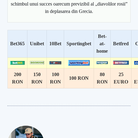
schimbul unui succes oarecum previzibil al „diavolilor rosii”
in deplasarea din Grecia.
Bet-
Bet365
Unibet
10Bet
Sportingbet
at-
Betfred
C
home
200
150
100
80
25
100 RON
RON
RON
RON
RON
EURO
E