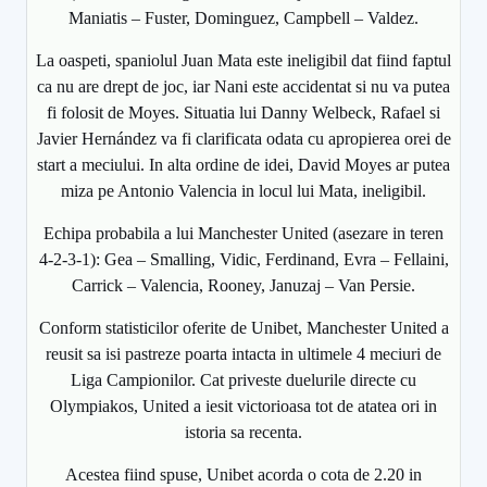
Maniatis – Fuster, Dominguez, Campbell – Valdez.
La oaspeti, spaniolul Juan Mata este ineligibil dat fiind faptul
ca nu are drept de joc, iar Nani este accidentat si nu va putea
fi folosit de Moyes. Situatia lui Danny Welbeck, Rafael si
Javier Hernández va fi clarificata odata cu apropierea orei de
start a meciului. In alta ordine de idei, David Moyes ar putea
miza pe Antonio Valencia in locul lui Mata, ineligibil.
Echipa probabila a lui Manchester United (asezare in teren
4-2-3-1): Gea – Smalling, Vidic, Ferdinand, Evra – Fellaini,
Carrick – Valencia, Rooney, Januzaj – Van Persie.
Conform statisticilor oferite de Unibet, Manchester United a
reusit sa isi pastreze poarta intacta in ultimele 4 meciuri de
Liga Campionilor. Cat priveste duelurile directe cu
Olympiakos, United a iesit victorioasa tot de atatea ori in
istoria sa recenta.
Acestea fiind spuse, Unibet acorda o cota de 2.20 in