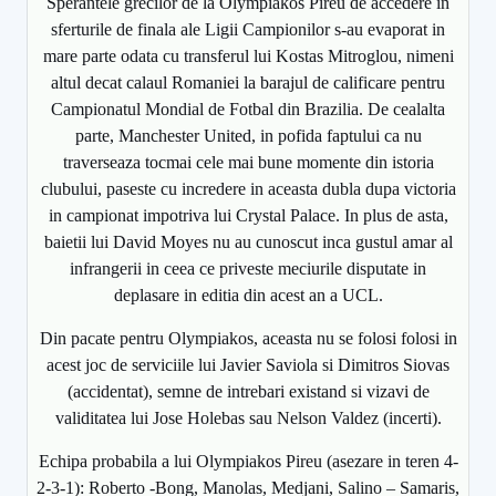
Sperantele grecilor de la Olympiakos Pireu de accedere in
sferturile de finala ale Ligii Campionilor s-au evaporat in
mare parte odata cu transferul lui Kostas Mitroglou, nimeni
altul decat calaul Romaniei la barajul de calificare pentru
Campionatul Mondial de Fotbal din Brazilia. De cealalta
parte, Manchester United, in pofida faptului ca nu
traverseaza tocmai cele mai bune momente din istoria
clubului, paseste cu incredere in aceasta dubla dupa victoria
in campionat impotriva lui Crystal Palace. In plus de asta,
baietii lui David Moyes nu au cunoscut inca gustul amar al
infrangerii in ceea ce priveste meciurile disputate in
deplasare in editia din acest an a UCL.
Din pacate pentru Olympiakos, aceasta nu se folosi folosi in
acest joc de serviciile lui Javier Saviola si Dimitros Siovas
(accidentat), semne de intrebari existand si vizavi de
validitatea lui Jose Holebas sau Nelson Valdez (incerti).
Echipa probabila a lui Olympiakos Pireu (asezare in teren 4-
2-3-1): Roberto -Bong, Manolas, Medjani, Salino – Samaris,