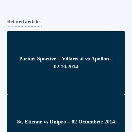
Related articles
Pariuri Sportive – Villarreal vs Apollon –
02.10.2014
St. Etienne vs Dnipro – 02 Octombrie 2014