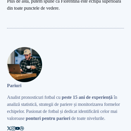
Plus de asta, putem spune ca Fiorentina este echipa superioara
din toate punctele de vedere.
Pariuri
Analist pronosticuri fotbal cu
peste 15 ani de experiență
în
analiză statistică, strategii de pariere și monitorizarea formelor
echipelor. Pasionat de fotbal și dedicat identificării celor mai
valoroase
ponturi pentru pariori
de toate nivelurile.