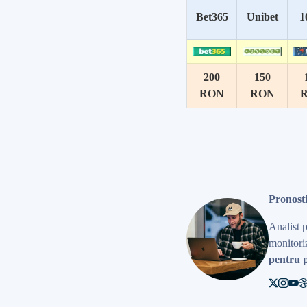
Bet365
Unibet
1
200
150
RON
RON
Pronost
Analist 
monitoriz
pentru p