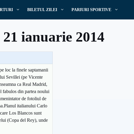
RTURI
BILETUL ZILEI
PARIURI SPORTIVE
 21 ianuarie 2014
e loc la finele saptamanii
lui Sevillei (pe Vicente
 inseamna ca Real Madrid,
l fabulos din partea noului
menintator de fotoliul de
a.Planul italianului Carlo
n care Los Blancos sunt
gelui (Copa del Rey), unde