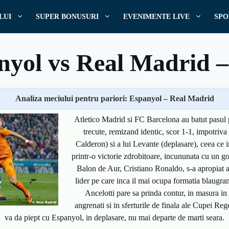
LUI
SUPER BONUSURI
EVENIMENTE LIVE
SPO
nyol vs Real Madrid –
Analiza meciului pentru pariori: Espanyol – Real Madrid
Scris de
Pronostic
Atletico Madrid si FC Barcelona au batut pasul p
20 ianuarie, 2014
Pronosticuri - Analiza meciuri
trecute, remizand identic, scor 1-1, impotriva 
Calderon) si a lui Levante (deplasare), ceea ce
printr-o victorie zdrobitoare, incununata cu un go
Balon de Aur, Cristiano Ronaldo, s-a apropiat a
lider pe care inca il mai ocupa formatia blaugran
Ancelotti pare sa prinda contur, in masura i
angrenati si in sferturile de finala ale Cupei Re
va da piept cu Espanyol, in deplasare, nu mai departe de marti seara.