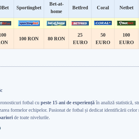
Bet-at-
0Bet
Sportingbet
Betfred
Coral
Netbet
home
100
25
50
100
100 RON
80 RON
RON
EURO
EURO
EURO
ic
pronosticuri fotbal cu
peste 15 ani de experiență
în analiză statistică, st
area formelor echipelor. Pasionat de fotbal și dedicat identificării celo
ariori
de toate nivelurile.