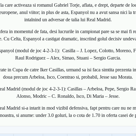
a care activeaza si romanul Gabriel Torje, aflata, e drept, departe de loc
europene, anul viitor; in plus de asta, Espanyol nu a avut sansa nici la t
intalnind un adversar de talia lui Real Madrid.
fera in momentul de fata, desi lucrurile in campionat pare sa se mai fi r
e. Cu Celta, Espanyol a castigat dramatic, inscriind golul decisiv undeva
spanyol (modul de joc 4-2-3-1):
Casilla – J. Lopez, Colotto, Moreno, 
Raul Rodriguez – Alex, Simao, Stuani – Sergio Garcia.
ate in Cupa de catre Iker Casillas, urmand sa isi faca simtita prezenta in t
doua precum Arbeloa, Isco, Coentrao si, probabil, Jesse sau Morata.
Real Madrid (modul de joc 4-2-3-1): Casillas – Arbeloa, Pepe, Sergio R
Alonso, Modric – C. Ronaldo, Isco, Di Maria – Jesse.
eal Madrid si-a intarit in mod vizibil defensiva, fapt pentru care nu ne 
astra, si anume: under 3.0 goluri, la o cota de 1.70 in oferta casei de p