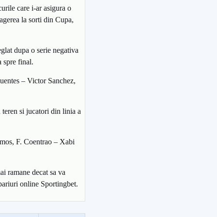
urile care i-ar asigura o
ragerea la sorti din Cupa,
eglat dupa o serie negativa
 spre final.
Fuentes – Victor Sanchez,
eren si jucatori din linia a
amos, F. Coentrao – Xabi
mai ramane decat sa va
ariuri online Sportingbet.