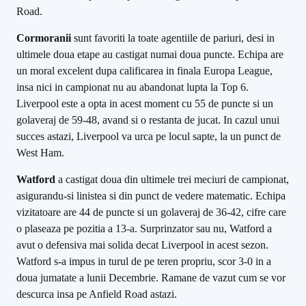
Road.
Cormoranii
sunt favoriti la toate agentiile de pariuri, desi in
ultimele doua etape au castigat numai doua puncte. Echipa are
un moral excelent dupa calificarea in finala Europa League,
insa nici in campionat nu au abandonat lupta la Top 6.
Liverpool este a opta in acest moment cu 55 de puncte si un
golaveraj de 59-48, avand si o restanta de jucat. In cazul unui
succes astazi, Liverpool va urca pe locul sapte, la un punct de
West Ham.
Watford
a castigat doua din ultimele trei meciuri de campionat,
asigurandu-si linistea si din punct de vedere matematic. Echipa
vizitatoare are 44 de puncte si un golaveraj de 36-42, cifre care
o plaseaza pe pozitia a 13-a. Surprinzator sau nu, Watford a
avut o defensiva mai solida decat Liverpool in acest sezon.
Watford s-a impus in turul de pe teren propriu, scor 3-0 in a
doua jumatate a lunii Decembrie. Ramane de vazut cum se vor
descurca insa pe Anfield Road astazi.