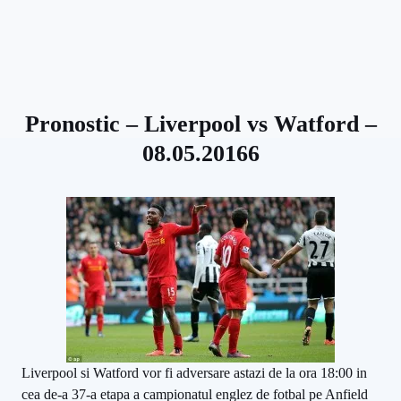
Pronostic – Liverpool vs Watford –
08.05.20166
Liverpool si Watford vor fi adversare astazi de la ora 18:00 in
cea de-a 37-a etapa a campionatul englez de fotbal pe Anfield