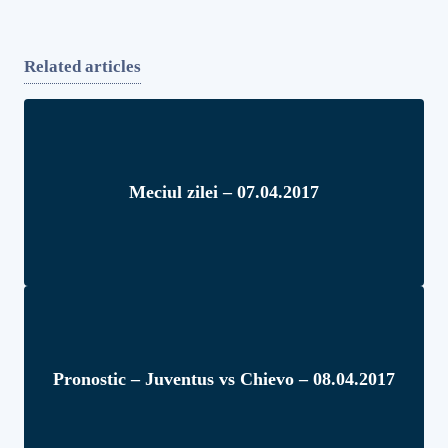
Related articles
Meciul zilei – 07.04.2017
Pronostic – Juventus vs Chievo – 08.04.2017