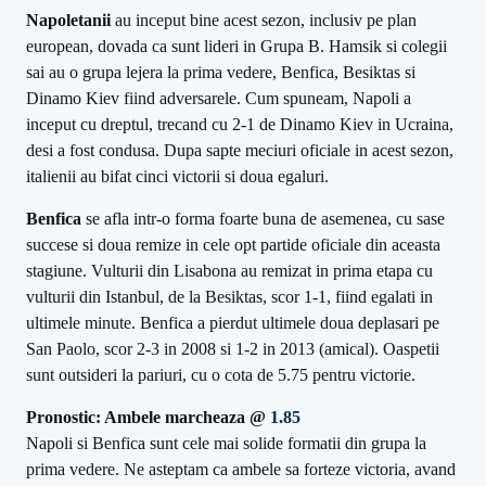
Napoletanii
au inceput bine acest sezon, inclusiv pe plan
european, dovada ca sunt lideri in Grupa B. Hamsik si colegii
sai au o grupa lejera la prima vedere, Benfica, Besiktas si
Dinamo Kiev fiind adversarele. Cum spuneam, Napoli a
inceput cu dreptul, trecand cu 2-1 de Dinamo Kiev in Ucraina,
desi a fost condusa. Dupa sapte meciuri oficiale in acest sezon,
italienii au bifat cinci victorii si doua egaluri.
Benfica
se afla intr-o forma foarte buna de asemenea, cu sase
succese si doua remize in cele opt partide oficiale din aceasta
stagiune. Vulturii din Lisabona au remizat in prima etapa cu
vulturii din Istanbul, de la Besiktas, scor 1-1, fiind egalati in
ultimele minute. Benfica a pierdut ultimele doua deplasari pe
San Paolo, scor 2-3 in 2008 si 1-2 in 2013 (amical). Oaspetii
sunt outsideri la pariuri, cu o cota de 5.75 pentru victorie.
Pronostic: Ambele marcheaza @
1.85
Napoli si Benfica sunt cele mai solide formatii din grupa la
prima vedere. Ne asteptam ca ambele sa forteze victoria, avand