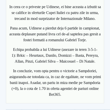
In ceea ce o priveste pe Udinese, ei bine aceasta a izbutit sa
se califice in sferturile Cupei Italiei cu patru zile in urma,
trecand in mod surprizator de Internazionale Milano.
Pana acum, Udinese a pierdut deja 6 partide in campionat,
aceasta deplasare putand livra cel de-al saptelea pas gresit a
fostei formatii a romanului Gabriel Torje.
Echipa probabila a lui Udinese (asezare in teren 3-5-1-
1): Brkic – Heurtaux, Danilo, Domizzi – Basta, Pereyra,
Allan, Pinzi, Gabriel Silva – Maicosuel – Di Natale.
In concluzie, vom opta pentru o victorie a Sampdoriei,
asigurandu-ne totodata ca, in caz de egalitate, ne vom primi
banii inapoi. Asadar, un pariu in miza medie pe Sampdoria
(+0), la o cota de 1.70 in oferta agentiei de pariuri online
Bet365.