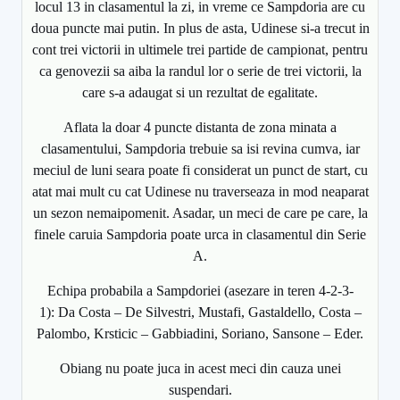
locul 13 in clasamentul la zi, in vreme ce Sampdoria are cu
doua puncte mai putin. In plus de asta, Udinese si-a trecut in
cont trei victorii in ultimele trei partide de campionat, pentru
ca genovezii sa aiba la randul lor o serie de trei victorii, la
care s-a adaugat si un rezultat de egalitate.
Aflata la doar 4 puncte distanta de zona minata a
clasamentului, Sampdoria trebuie sa isi revina cumva, iar
meciul de luni seara poate fi considerat un punct de start, cu
atat mai mult cu cat Udinese nu traverseaza in mod neaparat
un sezon nemaipomenit. Asadar, un meci de care pe care, la
finele caruia Sampdoria poate urca in clasamentul din Serie
A.
Echipa probabila a Sampdoriei (asezare in teren 4-2-3-
1): Da Costa – De Silvestri, Mustafi, Gastaldello, Costa –
Palombo, Krsticic – Gabbiadini, Soriano, Sansone – Eder.
Obiang nu poate juca in acest meci din cauza unei
suspendari.